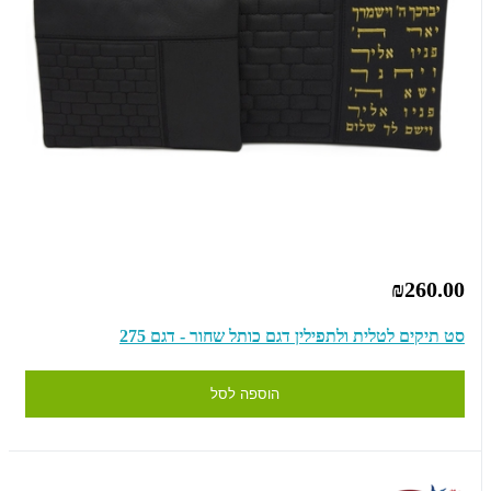
₪260.00
סט תיקים לטלית ולתפילין דגם כותל שחור - דגם 275
הוספה לסל