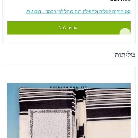
סט תיקים לטלית ולתפילין דגם כותל לבן רקמה - דגם 272
הוספה לסל
טליתות