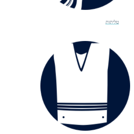
טליתות