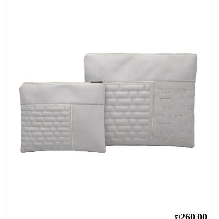
₪260.00