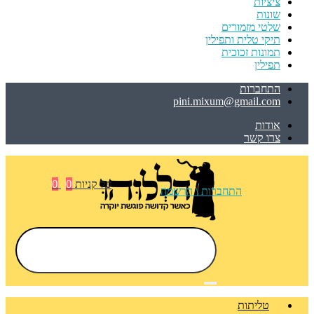
ציציות
שונות
שלטי מזמורים
תיקי טלית ותפילין
תמונות זכוכית
תפילין
התחברות
pini.mixum@gmail.com
אודות
צרו קשר
0
0
סל קניות
התחברות \ הרשמה
טליתות