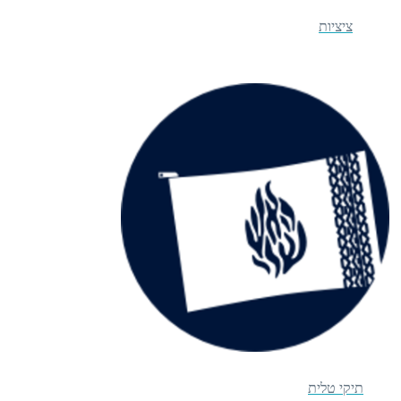
ציציות
תיקי טלית