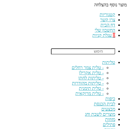
מוצר נוסף בהצלחה
קטגוריות
צרו קשר
דף הבית
החשבון שלי
0
עגלת קניות
טליתות
- טלית צמר רחלים
- טלית אקרילן
- טליתות לחתן
- טליתות מהודרות
- טלית תימנית
- טלית מרוקאית
כיפות
לבית הכנסת
מבצעים
מוצרים לשבת וחג
מזוזות
פתילים