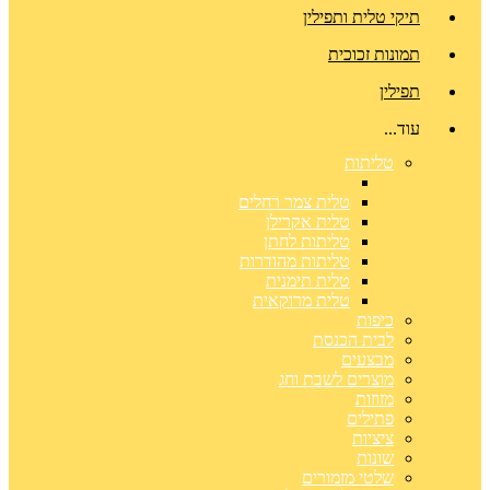
תיקי טלית ותפילין
תמונות זכוכית
תפילין
עוד...
טליתות
טלית צמר רחלים
טלית אקרילן
טליתות לחתן
טליתות מהודרות
טלית תימנית
טלית מרוקאית
כיפות
לבית הכנסת
מבצעים
מוצרים לשבת וחג
מזוזות
פתילים
ציציות
שונות
שלטי מזמורים