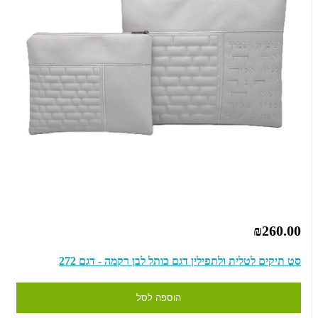
₪260.00
סט תיקים לטלית ולתפילין דגם כותל לבן רקמה - דגם 272
הוספה לסל